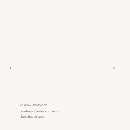
<
>
São paulo
–
florianópolis
ana@estudiobarbatana.com.br
@estudiobarbatana